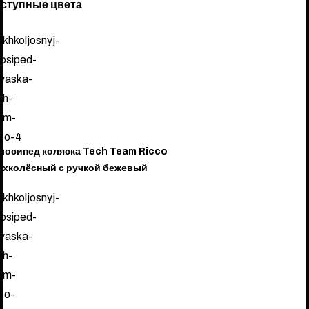
ступные цвета
лосипед коляска Tech Team Ricco
ёхколёсный с ручкой бежевый