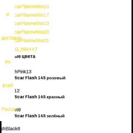
BMX ВЕЛОСИПЕДЫ (ТРЮКОВЫЕ, ПРЫЖКОВЫЕ)
БЕГОВЕЛЫ
СКЕЙТБОРДЫ
КОРЗИНА
(0)
ступные цвета
мокат Micar Flash 145 розовый
мокат Micar Flash 145 красный
мокат Micar Flash 145 зелёный