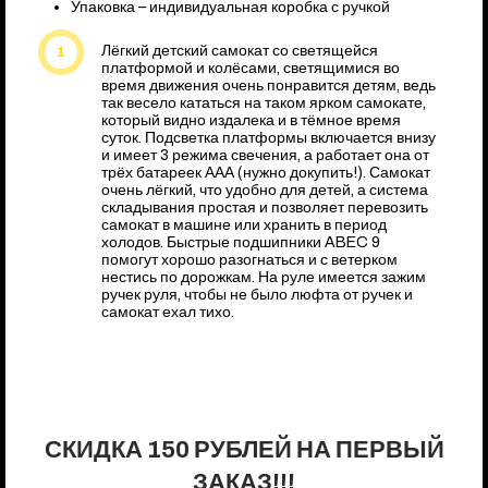
Упаковка – индивидуальная коробка с ручкой
Лёгкий детский самокат со светящейся
платформой и колёсами, светящимися во
время движения очень понравится детям, ведь
так весело кататься на таком ярком самокате,
который видно издалека и в тёмное время
суток. Подсветка платформы включается внизу
и имеет 3 режима свечения, а работает она от
трёх батареек ААА (нужно докупить!). Самокат
очень лёгкий, что удобно для детей, а система
складывания простая и позволяет перевозить
самокат в машине или хранить в период
холодов. Быстрые подшипники ABEC 9
помогут хорошо разогнаться и с ветерком
нестись по дорожкам. На руле имеется зажим
ручек руля, чтобы не было люфта от ручек и
самокат ехал тихо.
СКИДКА 150 РУБЛЕЙ НА ПЕРВЫЙ
ЗАКАЗ!!!